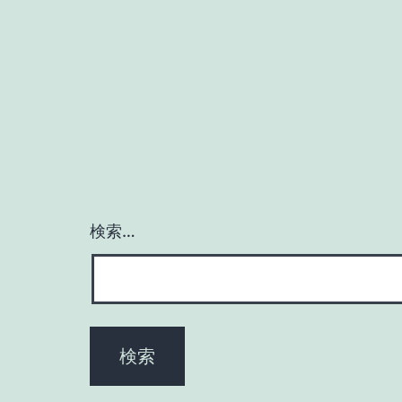
稿
ナ
ビ
ゲ
ー
検索…
シ
ョ