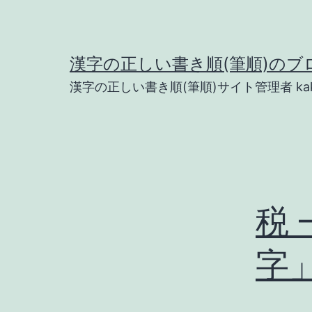
コ
ン
テ
漢字の正しい書き順(筆順)のブ
ン
漢字の正しい書き順(筆順)サイト管理者 kak
ツ
へ
ス
キ
ッ
税 
プ
字