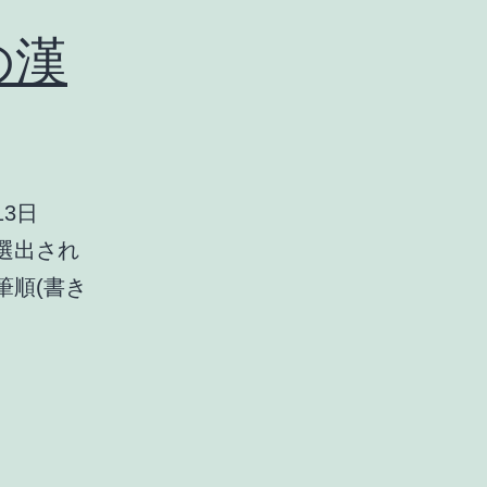
の漢
13日
が選出され
 筆順(書き