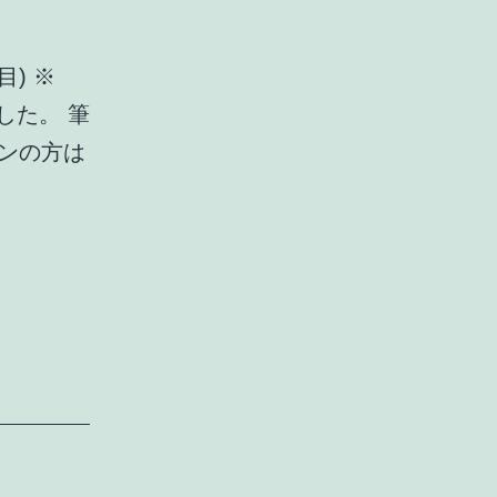
目) ※
した。 筆
コンの方は