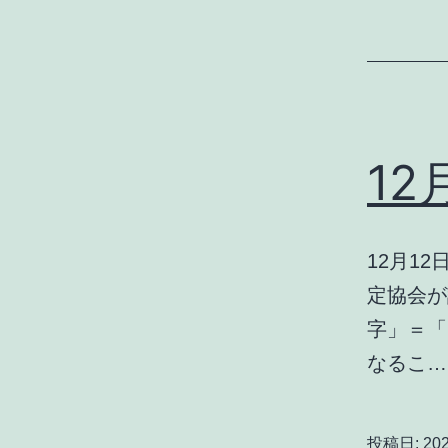
1
12月1
定協会が
字」＝「1
なるこ
投稿日:
20