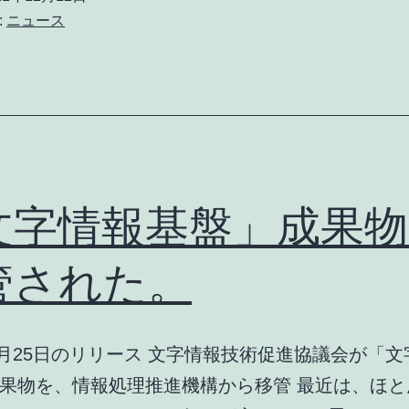
日
:
ニュース
は
「漢
字
の
日」
文字情報基盤」成果物
管された。
年8月25日のリリース 文字情報技術促進協議会が「
果物を、情報処理推進機構から移管 最近は、ほと