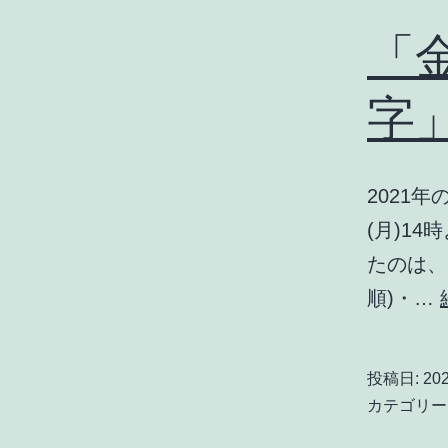
「
字
2021年
(月)1
たのは、2
順)・…
投稿日:
20
カテゴリー