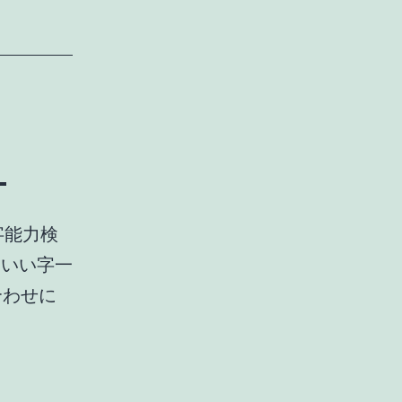
」
字能力検
「いい字一
呂合わせに