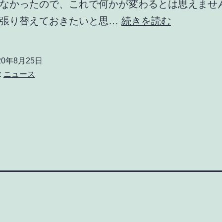
なかったので、これで何かが変わるとは思えませ
「文
は張り替えておきたいと思…
続きを読む
字
情
20年8月25日
報
:
ニュース
基
盤」
成
果
物
が
移
管