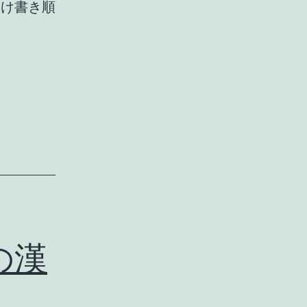
向け書き順
の漢