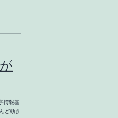
が
文字情報基
んど動き