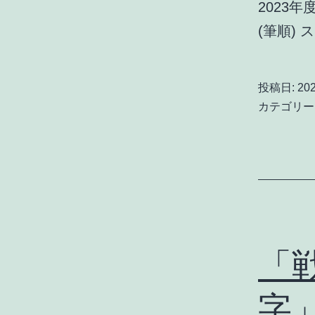
2023
(筆順) 
投稿日:
20
カテゴリー
「
字